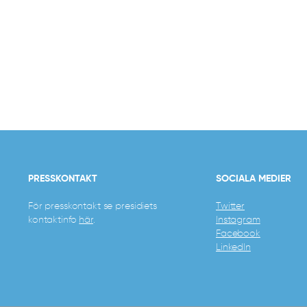
Elisabeth Roos Lindell
Lukas
Telefon:
070-821 31 17
Telefo
E-post:
ordf@lus.lu.se
E-post
PRESSKONTAKT
SOCIALA MEDIER
För presskontakt se presidiets
Twitter
kontaktinfo
här
.
Instagram
Facebook
LinkedIn