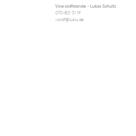
Vice ordförande - Lukas Schultz
070-821 31 19
v.ordf@lus.lu.se