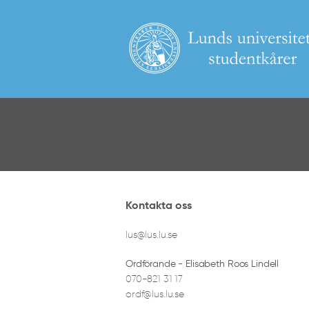
Kontakta oss
lus@lus.lu.se
Ordförande - Elisabeth Roos Lindell
070-821 31 17
ordf@lus.lu.se