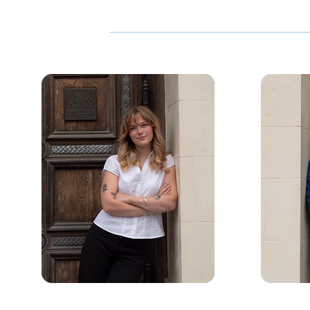
Allmän e-post
:
lus@lus.lu.se
.
LUS Presidium
Ordförande
Vice