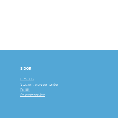
 Schultz
n:
070-821 31 19
:
v.ordf@lus.lu.se
SIDOR
Om LUS
Studentrepresentanter
Politik
Studentservice